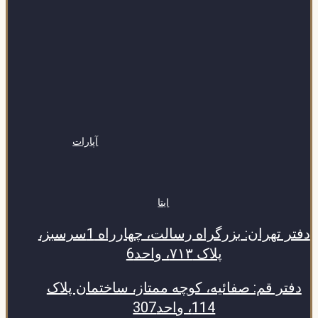
آپارات
ایتا
دفتر تهران: بزرگراه رسالت، چهارراه 1سرسبز،
پلاک ۷۱۳، واحد6
دفتر قم: صفائیه، کوچه ممتاز، ساختمان پلاک
114، واحد307