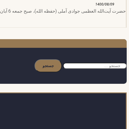
1400/08/09
حضرت آیت‌الله العظمی جوادی آملی (حفظه الله)، صبح جمعه 6 آبان ماه 1400 با جناب آقای ابراهیم الدیلمی، سفیر ویژه جمهوری یمن در تهران ...
جستجو
برای: