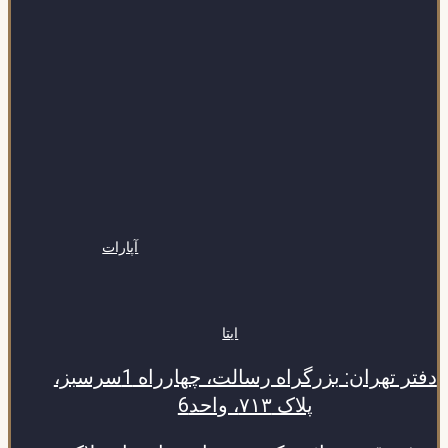
آپارات
ایتا
دفتر تهران: بزرگراه رسالت، چهارراه 1سرسبز،
پلاک ۷۱۳، واحد6