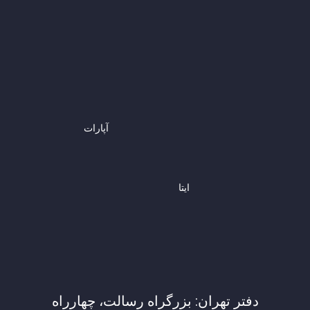
آپارات
ایتا
دفتر تهران: بزرگراه رسالت، چهارراه