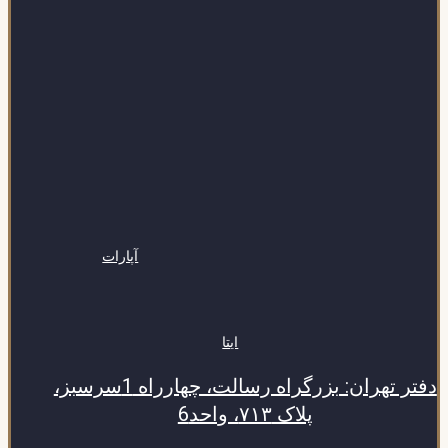
آپارات
ایتا
دفتر تهران: بزرگراه رسالت، چهارراه 1سرسبز،
پلاک ۷۱۳، واحد6