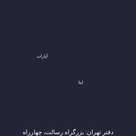
آپارات
ایتا
دفتر تهران: بزرگراه رسالت، چهارراه