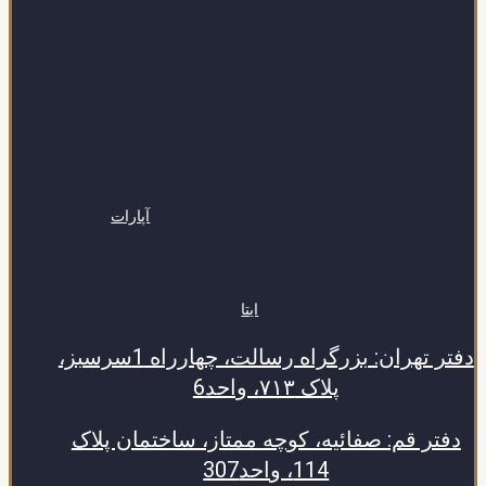
آپارات
ایتا
دفتر تهران: بزرگراه رسالت، چهارراه 1سرسبز،
پلاک ۷۱۳، واحد6
دفتر قم: صفائیه، کوچه ممتاز، ساختمان پلاک
114، واحد307