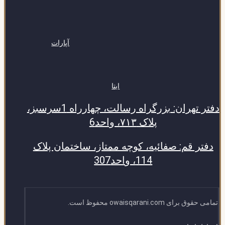
آپارات
ایتا
دفتر تهران: بزرگراه رسالت، چهارراه 1سرسبز،
پلاک ۷۱۳، واحد6
دفتر قم: صفائیه، کوچه ممتاز، ساختمان پلاک
114، واحد307
تمامی حقوق برای owaisqarani.com محفوظ است.