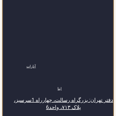
آپارات
ایتا
دفتر تهران: بزرگراه رسالت، چهارراه 1سرسبز،
پلاک ۷۱۳، واحد6