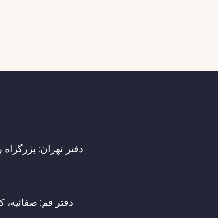
دفتر تهران: بزرگراه رسالت، چهاررا
دفتر قم: صفائیه، کوچه م