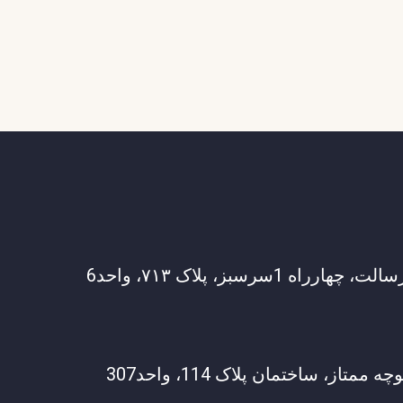
ه 1سرسبز، پلاک ۷۱۳، واحد6
متاز، ساختمان پلاک 114، واحد307