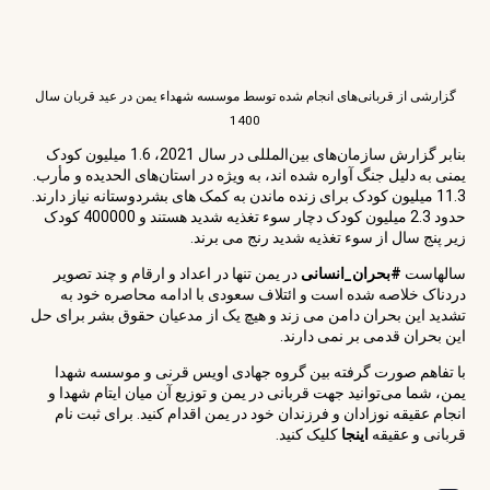
گزارشی از قربانی‌های انجام شده توسط موسسه شهداء یمن در عید قربان سال
1400
بنابر گزارش سازمان‌های بین‌المللی در سال 2021، 1.6 میلیون کودک
یمنی به دلیل جنگ آواره شده اند، به ویژه در استان‌های الحدیده و مأرب.
11.3 میلیون کودک برای زنده ماندن به کمک های بشردوستانه نیاز دارند.
حدود 2.3 میلیون کودک دچار سوء تغذیه شدید هستند و 400000 کودک
زیر پنج سال از سوء تغذیه شدید رنج می برند.
سالهاست
#بحران_انسانی
در یمن تنها در اعداد و ارقام و چند تصویر
دردناک خلاصه شده است و ائتلاف سعودی با ادامه محاصره خود به
تشدید این بحران دامن می زند و هیچ یک از مدعیان حقوق بشر برای حل
این بحران قدمی بر نمی دارند.
با تفاهم صورت گرفته بین گروه جهادی اویس قرنی و موسسه شهدا
یمن، شما می‌توانید جهت قربانی در یمن و توزیع آن میان ایتام شهدا و
انجام عقیقه نوزادان و فرزندان خود در یمن اقدام کنید. برای ثبت نام
قربانی و عقیقه
اینجا
کلیک کنید.