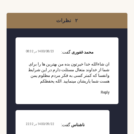
۲ نظرات
محمد غفوری
گفت:
1400/08/23 در 08:32
ان شاءالله خدا خیرتون بده من بهترین ها را برای
شما از خداوند متعال مسئلت دارم در این شرایط
وانفسا که کمتر کسی به فکر مردم مظلوم یمن
هست شما یاریشان مینمایید. الله یحفظکم
Reply
ناشناس
گفت:
1400/09/22 در 22:32