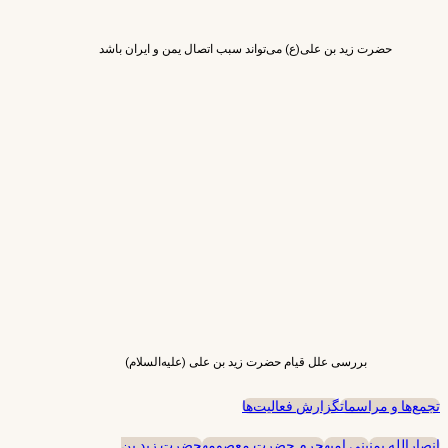
حضرت زید بن علی(ع) می‌تواند سبب اتصال یمن و ایران باشد
بررسی علل قیام حضرت زید بن علی (علیه‌السلام)
تجمع‌ها و مراسمات
گزارش فعالیت‌ها
انصارالله یمن
بنی امیه
حرم حضرت معصومه
حضرت زید بن