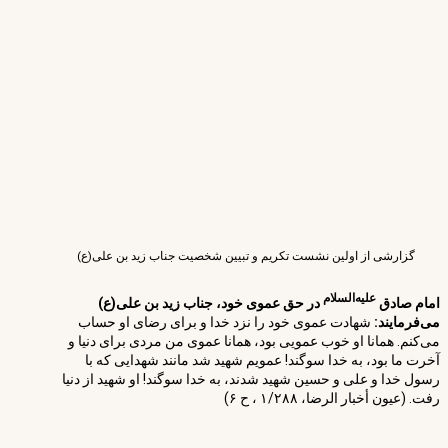
گزارشی از اولین نشست تکریم و تبیین شخصیت جناب زید بن علی(ع)
علیه‌السلام
امام صادق
در حق عموی خود، جناب زید بن علی(ع)
می‌فرمایند:
شهادت عموى خود را نزد خدا و براى رضاى او حساب
مى‌کنم. همانا او خوب عمویى بود، همانا عموى من مردى براى دنیا و
آخرت ما بود، به خدا سوگند! عمویم شهید شد مانند شهدایى که با
رسول خدا و على و حسین شهید شدند، به خدا سوگند! او شهید از دنیا
رفت. (عیون أخبار الرضا، ۱/۲۸۸ ، ح ۶)