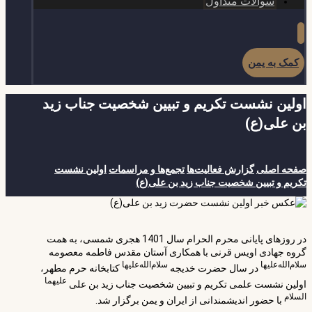
سوالات متداول
کمک به یمن
اولین نشست تکریم و تبیین شخصیت جناب زید
بن علی(ع)
صفحه اصلی
گزارش فعالیت‌ها
تجمع‌ها و مراسمات
اولین نشست
تکریم و تبیین شخصیت جناب زید بن علی(ع)
در روزهای پایانی محرم الحرام سال 1401 هجری شمسی، به همت
گروه جهادی اویس قرنی با همکاری آستان مقدس فاطمه معصومه
سلام‌الله‌علیها
سلام‌الله‌علیها
در سال حضرت خدیجه
کتابخانه حرم مطهر،
علیهما
اولین نشست علمی تکریم و تبیین شخصیت جناب زید بن علی
السلام
با حضور اندیشمندانی از ایران و یمن برگزار شد.