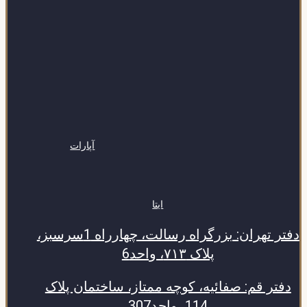
آپارات
ایتا
دفتر تهران: بزرگراه رسالت، چهارراه 1سرسبز،
پلاک ۷۱۳، واحد6
دفتر قم: صفائیه، کوچه ممتاز، ساختمان پلاک
114، واحد307