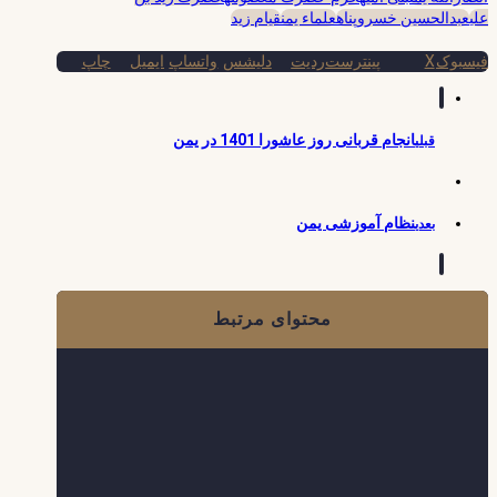
علی
عبدالحسین خسروپناه
علماء یمن
قیام زید
فیسبوک
X
پینترست
ردیت
دلیشس
واتساپ
ایمیل
چاپ
انجام قربانی روز عاشورا 1401 در یمن
قبلی
نظام آموزشی یمن
بعدی
محتوای مرتبط