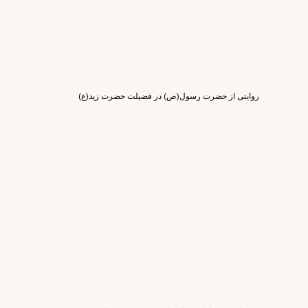
روایتی از حضرت رسول(ص) در فضیلت حضرت زید(ع)