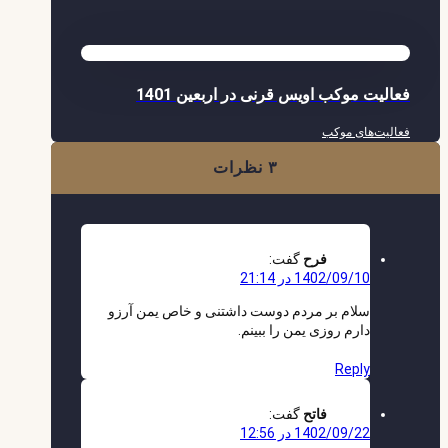
فعالیت موکب اویس قرنی در اربعین 1401
فعالیت‌های موکب
۳ نظرات
فرح
گفت:
1402/09/10 در 21:14
سلام بر مردم دوست داشتنی و خاص یمن آرزو
دارم روزی یمن را ببینم.
Reply
فاتح
گفت:
1402/09/22 در 12:56