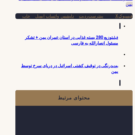
یمن
فیسبوک
X
پینترست
ردیت
دلیشس
واتساپ
ایمیل
چاپ
توزیع 280 بسته غذایی در استان عمران یمن + تشکر
قبلی
مسئول انصارالله به فارسی
درنگی در توقیف کشتی‌ اسرائیل در دریای سرخ توسط
بعدی
یمن
محتوای مرتبط