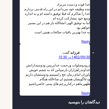
خدا قوت و دست مریزاد.
بنده وظیفه خود می‌دانم در این راه قدمی بردارم.
خدا را شاکرم که قبلا توفیق داشته ام و به اندازه
وسع خود مشارکت کرده ام
اما به توفیق الهی انشاالله باز هم در این مسیر
خواهم بود
به خدا بهترین باقیات صالحات همین است
Reply
فرزانه
گفت:
1402/09/30 در 10:30
درودوصلوات ورحمت خدابریمن ودوستدارانش
خداوندراهزاران بارسپاس که به چشم خویش
یاوران امام زمان عج رامیبینیم ودوستشان داریم
ودعاگویشان هستیم ان شاءالله هنگام
ظهورماهم درکنارپرچم های یمنی حاضرباشیم
Reply
دیدگاهتان را بنویسید