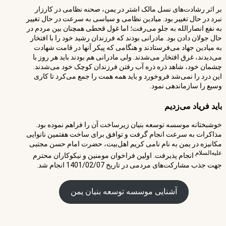
بر اثر رشادت‌های نسل مالک اشتر در یمن، صحنه نظامی در کارزار
نبرد در حال تغییر بود. میادین نظامی و سیاسی به سرعت در حال تغییر
به نفع انصارالله به جلو می‌رفت؛ اما غول قحطی همچنان بین مردم در
حال جولان دادن بود. مادرانی بودند که فرزندان رشید خود را با افتخار
به میادین جهاد می‌فرستادند و هنگامی که پیکر آنها در قامت شهادت
می‌دیدند، غرق افتخار می‌شدند. ولی مادرانی هم بودند باید هر روز با
چشمان خود، شاهد ذره ذره آب رفتن فرزندان کوچک خود می‌شدند.
این درد را نمی‌شد فروخورد و باید همه همت را جمع می‌کرد تا کاری
وسیع را سازماندهی نمود.
باید فریاد می‌زدیم
خوشبختانه موسسه توسعه بنیان زیرساخت آن را فراهم نموده بود.
مذاکرات به سرعت انجام گرفت و توافق برای ساخت هفتمین نانوایی
مکانیزه در یمن به نام نامی کریم اهل‌بیت، حضرت امام حسن مجتبی
علیه‌السلام
انجام پذیرفت. اولین فراخوان مومنین و نیکوکاران محترم
جهت جذب مشارکت‌های مردمی در تاریخ 1401/02/07 انجام شد.
آشنایی موسسه توسعه بنیان یمن