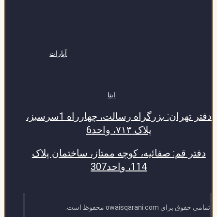
آپارات
ایتا
دفتر تهران: بزرگراه رسالت، چهارراه 1سرسبز،
پلاک ۷۱۳، واحد6
دفتر قم: صفائیه، کوچه ممتاز، ساختمان پلاک
114، واحد307
تمامی حقوق برای owaisqarani.com محفوظ است.