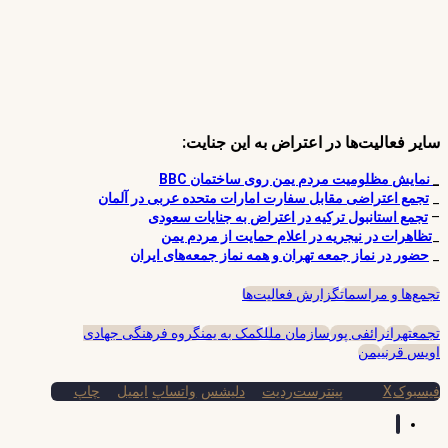
سایر فعالیت‌ها در اعتراض به این جنایت:
_
نمایش مظلومیت مردم یمن روی ساختمان BBC
_
تجمع اعتراضی مقابل سفارت امارات متحده عربی در آلمان
–
تجمع استانبول ترکیه در اعتراض به جنایات سعودی
_
تظاهرات در نیجریه در اعلام حمایت از مردم یمن
_
حضور در نماز جمعه تهران و همه نماز جمعه‌های ایران
تجمع‌ها و مراسمات
گزارش فعالیت‌ها
تجمع
تهران
رائفی پور
سازمان ملل
کمک به یمن
گروه فرهنگی جهادی
اویس قرنی
یمن
فیسبوک
X
پینترست
ردیت
دلیشس
واتساپ
ایمیل
چاپ