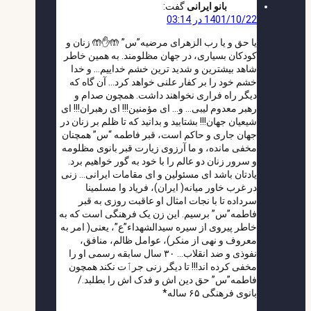
بانو ایرانی
گفت:
1401/10/22 در 03:14
یا حق و یا رب الزهرای مرضیه”س” 🤲✋🤲 زنان و
کودکان بسیاری، در جهان مظلومند. به همین خاطر
شاهد بیشترین و شدید ترین خشم خداییم… و خدا
خشم خود را بر کفار علنی خواهد کرد… آن گاه که
دیگر راه فراری نخواهند داشت. همچون صدام و
رهبر معدوم لیبی… و… ای مؤمنین!!! ای رهبران!!! ای
شیعیان جهان!!! بشتابید و بدانید که تا ظلم بر زنان در
جهان جاری و حاکم است، قبر فاطمه “س” همچنان
مخفی مانده، و ما آرزوی زیارت قبر بانوی مظلومه
و سرور زنان دو عالم را با خود به گور خواهیم برد.
یادتان باشد ای مسئولین و ای مقامات ایرانی… زنی
در غرب خاور میانه( ایران)، فریاد وا مسلمینا
سرداده تا با نجات امثال او عاقبت روزی به قبر
فاطمه”س” برسیم. این زن یک فرهنگی است که به
خاطر پیروی از سیره سیدالشهداء”ع”، یعنی( امر به
معروف و نهی از منکر)، عوامل ظالم، منافق،
نفوذی و ضد انقلاب… ۳۰ سال سابقه رسمی او را
مخفی کرده اند!!! تا دیگر زنی جرٱت نکند همچون
فاطمه”س” حق دین اش و فدک اش را بطلبد./
بانوی فرهنگی ۶۵ ساله*