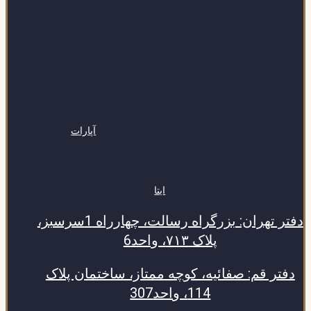
آپارات
ایتا
دفتر تهران: بزرگراه رسالت، چهارراه 1سرسبز،
پلاک ۷۱۳، واحد6
دفتر قم: صفائیه، کوچه ممتاز، ساختمان پلاک
114، واحد307