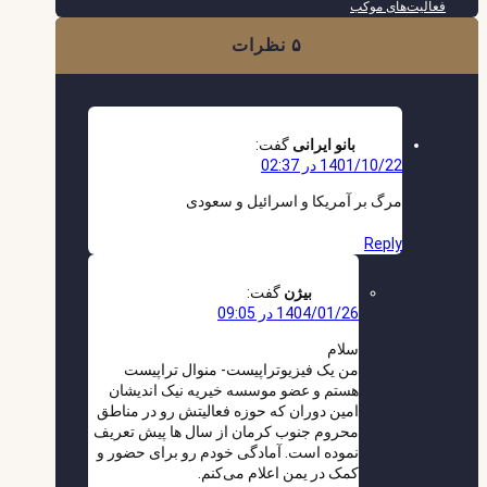
فعالیت‌های موکب
۵ نظرات
بانو ایرانی
گفت:
1401/10/22 در 02:37
مرگ بر آمریکا و اسرائیل و سعودی
Reply
بیژن
گفت:
1404/01/26 در 09:05
سلام
من یک فیزیوتراپیست- منوال تراپیست
هستم و عضو موسسه خیریه نیک اندیشان
امین دوران که حوزه فعالیتش رو در مناطق
محروم جنوب کرمان از سال ها پیش تعریف
نموده است. آمادگی خودم رو برای حضور و
کمک در یمن اعلام می‌کنم.