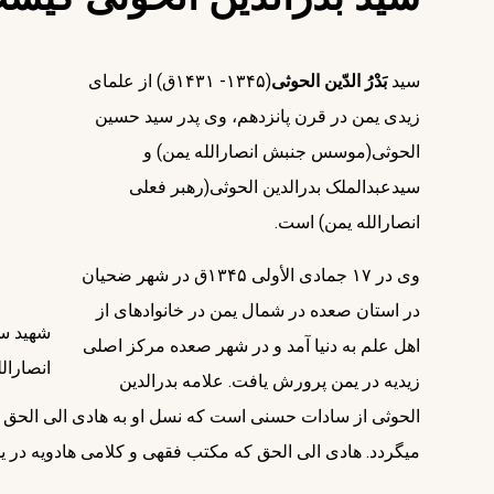
سید
بَدْرُ الدّین الحوثی
(۱۳۴۵- ۱۴۳۱ق) از علمای
الحوثی(موسس جنبش انصار‎الله یمن) و
سیدعبدالملک بدرالدین الحوثی(رهبر فعلی
انصارالله یمن) است.
وی در ۱۷ جمادی الأولی ۱۳۴۵ق در شهر ضحیان
در استان صعده در شمال یمن در خانواده‎ای از
شهید سی
اهل علم به دنیا آمد و در شهر صعده مرکز اصلی
انصارالل
زیدیه در یمن پرورش یافت. علامه بدرالدین
می‎گردد. هادی الی الحق که مکتب فقهی و کلامی هادویه در یمن به او منسوب است از نوادگان امام حسن مجتبی(ع) است.