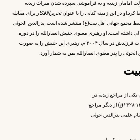
بیت(ع) پس از سقوط دولت امامان زیدیه و به فراموشی سپرده شدن میراث زیدیه
تحریرالافکار
برای مقابله
با موج گسترده تفکر وهابیت در یمن تألیف کرد. این کتاب توسط مجمع جهانی اهل بیت(ع) منتشر شده است. بدر‎الدین الحوثی
لی داشته است. او رهبری معنوی جنبش انصارالله را در دوره
زعامت فرزندش حسین الحوثی بر عهده داشت. پس از شهادت فرزندش در سال ۲۰۰۴ م، رهبری این جنبش را به صورت
لحوثی را پدر معنوی انصارالله یمن به شمار آورد.
بیت
یکی از مراجع زیدیه در
(۱۳۳۲ ۱۴۲۸ق) از دیگر مراجع
ام علمی بدرالدین حوثی
یت در یمن یکی از