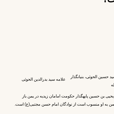
د حسین الحوثی، بنیانگذار
علامه سید بدرالدین الحوثی
ه
الحوثی از سادات حسنی است که نسل او به هادی الی الحق یحیی بن حسین پایه‎گذار حکومت امامان زیدیه در یمن باز