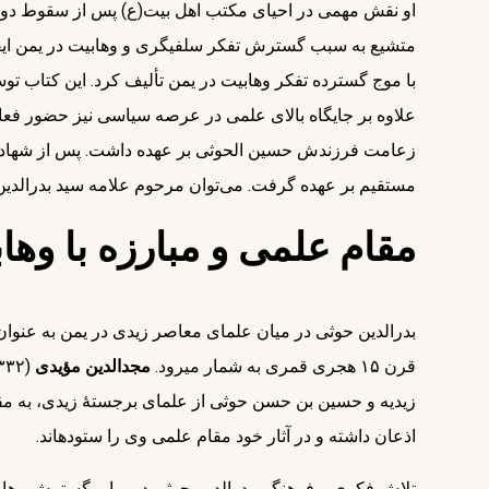
او نقش مهمی در احیای مکتب اهل‎ 
متشیع به سبب گسترش تفکر سلفی‎گری و وهابیت در یمن ایفا کرد.او در این زمینه کتابی را با عنوان
علاوه بر جایگاه بالای علمی در عرصه سیاسی نیز حضور فعا
مستقیم بر عهده گرفت. می‌توان مرحوم علامه سید بدرالدین ا
مقام علمی و مبارزه با وها
بدرالدین حوثی در میان علمای معاصر زیدی در یمن به عنوان 
قرن ۱۵ هجری قمری به شمار می‎رود.
مجدالدین مؤیدی
زیدیه و حسین بن حسن حوثی از علمای برجستۀ زیدی، به مق
اذعان داشته و در آثار خود مقام علمی وی را ستوده‎اند.
تلاش فکری و فرهنگی بدرالدین حوثی در برابر گسترش وهاب