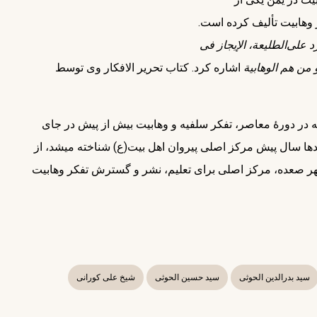
ر وهابیت تألیف کرده است.
ﺮﺩ ﻋﻠﻰﺍﻟﻄﻠﻴﻌﺔ، الإیجاز فی
 ﻣﻦ ﻫﻢ ﺍﻟﻮﻫﺎﺑﻴﺔ
اشاره کرد. کتاب تحریر الافکار وی توسط
های گستردۀ این عالم زیدی آنجا روشن می‎شود که در دورۀ معاصر، تفکر سلفیه و وهابیت بیش از پیش در جای
جای یمن گسترش یافته بود. تا آنجا که استان صعده که از صدها سال پیش مرکز اصلی پیروان اهل بیت(ع) شناخته می‎شد، از
 شهر صعده، مرکز اصلی برای تعلیم، نشر و گسترش تفکر وهابیت
سید بدرالدین الحوثی
سید حسین الحوثی
شیخ علی کورانی