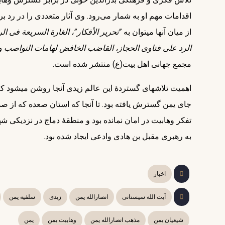
اقدامات مهم او به شمار می‌رود. وی آثار متعددی را در رد ب
از میان آنها می‎توان به
”تحریر الأفکار”، ﺍﻟﻐﺎﺭﺓ ﺍﻟﺴﺮﻳﻌﺔ فی ﺍﻟ
الرد علی فتاوی الحجاز، القاضب الخافض لهامات النواصب و
مجمع جهانی اهل بیت(ع) منتشر شده است.
اهمیت تلاش‎
تفکر وهابیت در امان نمانده بود و منطقۀ دماج در نزدیکی
به رهبری مقبل بن هادی وادعی ایجاد شده بود.
اخبار
آیت الله سیستانی
انصارالله یمن
زیدی
سلفیه یمن
شیعیان یمن
مذهب انصارالله یمن
وهابیت یمن
یمن