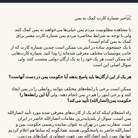
با مشاهده مظلومیت مردم یمن خیلی‌ها می‌خواهند به یمن کمک کنند.
ولی با توجه به شرایط محاصره مردم یمن شماره کارت معتبر برای
کمک به یمن کدام است؟
با یک جستجوی ساده در اینترنت ممکن است چندین شماره کارت که از
جانب موسسات مختلف معرفی شده‌اند را پیدا کنید. شماره کارت‌هایی
که ممکن است هر یک خود را به یک ارگان دولتی منتسب کنند. ولی
سوال اصلی این است:
هر یک از این ارگان‌ها باید پاسخ بدهند آیا حکومت یمن در دست آنهاست؟
ممکن است برخی با رابطه‌های مختلف بتوانند روابطی را در یمن ایجاد
کنند و برخی امور را هم در یمن انجام دهند، ولی
آیا این رابطه‌ها را
حکومت یمن(انصارالله) تأیید می‌کند؟
راه استعلام اینکه کدام یک از کارت‌های معرفی شده مورد تأیید انصارالله
یمن است، سوال از بلندپایه‌ترین مقامات انصارالله حاضر در ایران
است. سفارت یمن در تهران به عنوان نماینده رسمی حکومت یمن و
انصارالله حاضر به پاسخگویی هستند. همانگونه که سابقا هم اعلام کردیم
تنها نهاد مورد تأیید انصارالله یمن جهت جمع‌آوری کمک‌های مردمی،