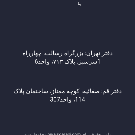
ایتا
دفتر تهران: بزرگراه رسالت، چهارراه
1سرسبز، پلاک ۷۱۳، واحد6
دفتر قم: صفائیه، کوچه ممتاز، ساختمان پلاک
114، واحد307
تمامی حقوق برای owaisqarani.com محفوظ است.