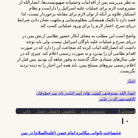
به نظر می‌رسد پس از اقدامات وحشیانه صهیونیست‌ها، انصارالله از
مشروعیت لازم برای عملیات علیه اسرائیل را داراست و نظام
استکبار علاوه بر آنکه از توان لازم برای مقابله برخوردار نیست، لذا
قصد دارد با تکنیک همیشگی مظلوم‌نمایی و ملتهب نشان دادن شرایط
دریای سرخ، اعتبار لازم را برای ورود عملیاتی کسب کند.
واضح است این مطلب به معنای انکار حضور نظامی ارتش یمن در
دریای سرخ و عملیات علیه ناوگان اسرائیل نیست. ولی باید توجه
داشت که انصارالله اثبات کرده که شجاعت آن را دارد که در صورت
اقدام نظامی آن را بپذیرد و به صورت رسمی اعلام کند. چیزی که در
طی سال‌های متمادی جنگ گذشته به وفور شاهد آن بودیم. پس قبل از
اعلام رسمی نیروهای مسلح یمن، باید همه این اخبار را به دیده تردید
نگریست.
اخبار
انصارالله یمن
توقیف کشتی های اسرائیلی
دریای سرخ
طوفان
الاقصی
نصرالدین عامر
فیسبوک
X
پینترست
ردیت
دلیشس
واتساپ
ایمیل
چاپ
ساخت نانوایی مکانیزه امام حسن (علیه‌السلام) در یمن
قبلی