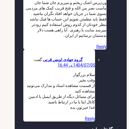
وردپرس اشک ریختم و میریزم جان شما جان
ماست نصر من الله و فتح قریب کمک های مردمی
بسوی شما در جریان خواهد افتاد نگران نباشید .
فقط باید مطمئن شویم این حساب ها فیک نباشد .
بنظر خودتان از کدوم روش استفاده کنیم زودتر
میرسد سایت یا رهبری . آیا راهی هست دلار
بدستمان برسانیم از ایران .
Reply
گروه جهادی اویس قرنی
گفت:
1404/07/05 در 16:44
سلام بزرگوار
وقت بخیر
از قسمت مشاهده اسناد و مدارک می‌تونید
مشاهده کنید.
برای مسائل دیگه از طریق ایمیل یا ادمین
کانال ایتا یا ما در ارتباط باشید.
خدا خیرتون بده
Reply