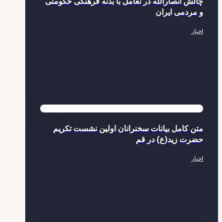
چالش انصارالله در تعامل با بدنه فرهنگی حکومتی
و مردمی ایران
اخبار
متن کامل بیانات سخنرانان اولین نشست تکریم
حضرت زید(ع) در قم
اخبار