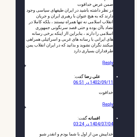
ضمن عرض خداقوت
در نظر داشته باشید در ایران طیفهای سیاسی وجود
دارند که به هیچ عنوان با رهبری ایران و جریان
انقلاب اسلامی نه تنها همراه نیستند ، بلکه کاملا در
تضاد باآن بوده و حتی قصد سرنگونی جمهوری
اسلامی را دارند ، بنابراین ااز اینکه برخی رسانه
های ایرانی با رسانه های غربی و اسرائیلی همراهی
میکنند نگران نشوید و بدانید که در ایران انقلاب یمن
طرفداران بسیاری دارد
Reply
علی رضا
گفت:
1402/09/11 در 06:51
خداقوت
Reply
افسانه
گفت:
1404/07/04 در 03:24
خداییش من از اول با شما بودم و انقدر شبو