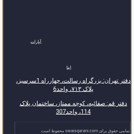
آپارات
ایتا
دفتر تهران: بزرگراه رسالت، چهارراه 1سرسبز،
پلاک ۷۱۳، واحد6
دفتر قم: صفائیه، کوچه ممتاز، ساختمان پلاک
114، واحد307
تمامی حقوق برای owaisqarani.com محفوظ است.